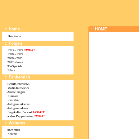
:: Home
:: HOME
.:
Hauptseite
:: Folgen
.:
1973 - 1989
UPDATE
.:
1990 - 1999
.:
2000 - 2011
.:
2012 - heute
.:
TV-Specials
.:
Filme
:: Fanbereich
.:
Schrift-Interviews
.:
Media-Interviews
.:
Ausstellungen
.:
Kurioses
.:
Raritäten
.:
Autogrammkarten
.:
Autogrammfotos
.:
Puppkultur Podcast
UPDATE
.:
andere Puppenserien
UPDATE
:: Weiteres
.:
über mich
.:
Kontakt